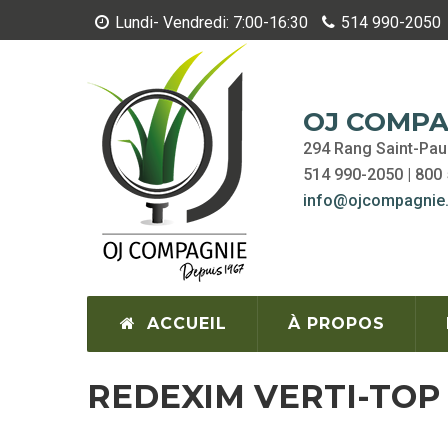
Aller
Lundi- Vendredi: 7:00-16:30
514 990-2050
au
contenu
principal
OJ COMPA
294 Rang Saint-Pau
514 990-2050 | 800
info@ojcompagnie
MAIN
ACCUEIL
À PROPOS
NAVIGATION
REDEXIM VERTI-TOP