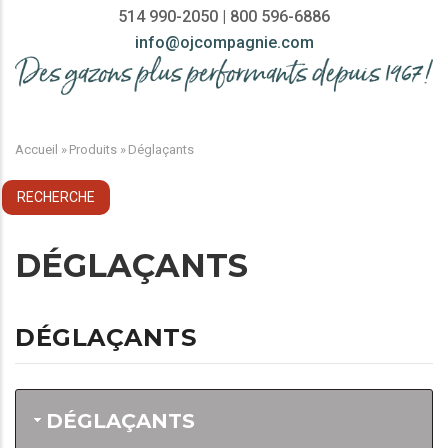
514 990-2050 | 800 596-6886
info@ojcompagnie.com
MAIN
NAVIGATION
Accueil
»
Produits
»
Déglaçants
FIL
D'ARIANE
DÉGLAÇANTS
DÉGLAÇANTS
DÉGLAÇANTS